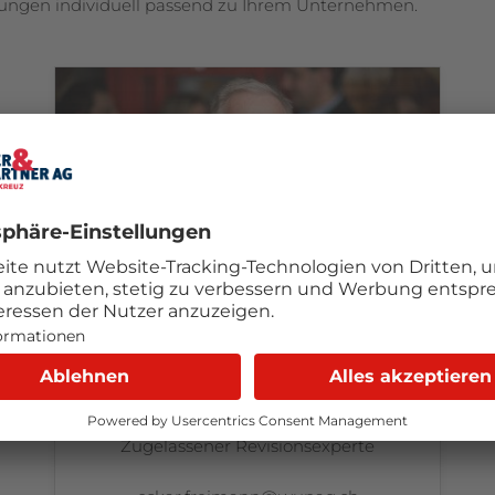
tungen individuell passend zu Ihrem Unternehmen.
OSKAR FREIMANN
Treuhänder mit eidg. Fachausweis
Geschäftsführer
Zugelassener Revisionsexperte