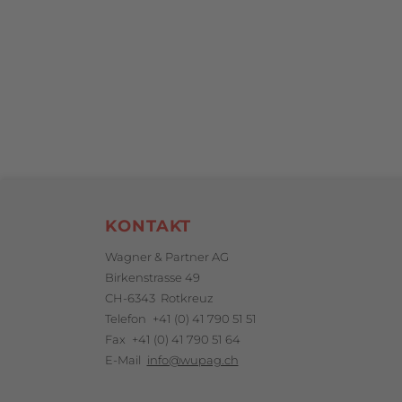
Footerbereich
KONTAKT
Wagner & Partner AG
Birkenstrasse 49
CH-6343 Rotkreuz
Telefon
+41 (0) 41 790 51 51
Fax
+41 (0) 41 790 51 64
E-Mail
info@wupag.ch