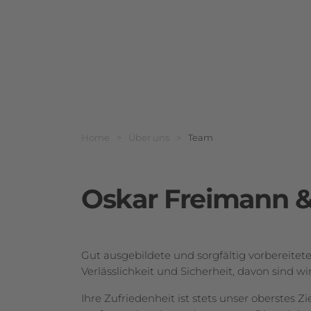
Breadcrumbnavigat
Sie befinden sich hier:
Home
>
Über uns
>
Team
Oskar Freimann 
Gut ausgebildete und sorgfältig vorbereitete
Verlässlichkeit und Sicherheit, davon sind 
Ihre Zufriedenheit ist stets unser oberstes Z