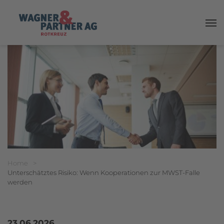
Haup
Breadcrumbnavigation
Sie befinden sich hier:
Home
>
Unterschätztes Risiko: Wenn Kooperationen zur MWST-Falle
werden
23.06.2026