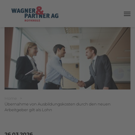
Haup
Breadcrumbnavigation
Sie befinden sich hier:
Home
>
Übernahme von Ausbildungskosten durch den neuen
Arbeitgeber gilt als Lohn
26.03.2026