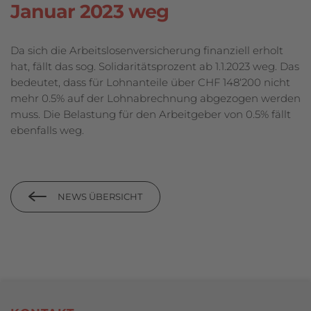
Januar 2023 weg
Da sich die Arbeitslosenversicherung finanziell erholt
hat, fällt das sog. Solidari­täts­prozent ab 1.1.2023 weg. Das
bedeutet, dass für Lohnanteile über CHF 148‘200 nicht
mehr 0.5% auf der Lohnabrechnung abgezogen werden
muss. Die Be­lastung für den Arbeitgeber von 0.5% fällt
ebenfalls weg.
NEWS ÜBERSICHT
Footerbereich