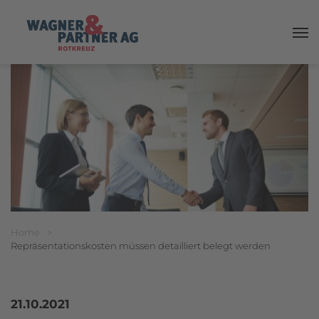
Haup
Breadcrumbnavigation
Sie befinden sich hier:
Home
>
Repräsentationskosten müssen detailliert belegt werden
21.10.2021