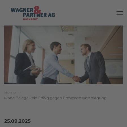
Haup
Breadcrumbnavigation
Sie befinden sich hier:
Home
>
Ohne Belege kein Erfolg gegen Ermessensveranlagung
25.09.2025