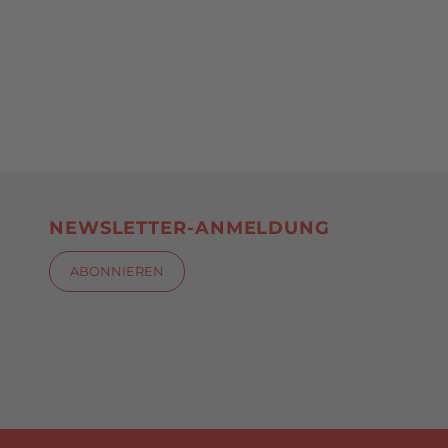
NEWSLETTER-ANMELDUNG
ABONNIEREN