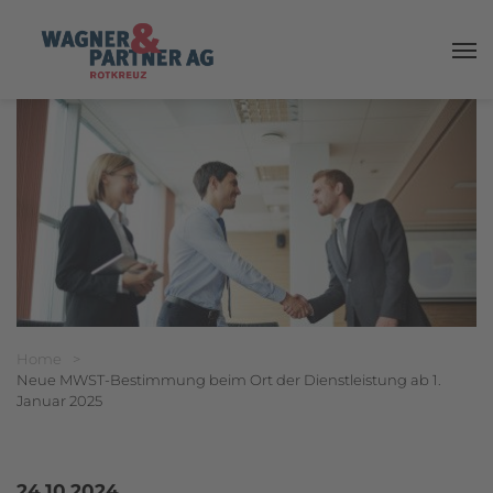
Haup
Breadcrumbnavigation
Sie befinden sich hier:
Home
>
Neue MWST-Bestimmung beim Ort der Dienstleistung ab 1.
Januar 2025
24.10.2024