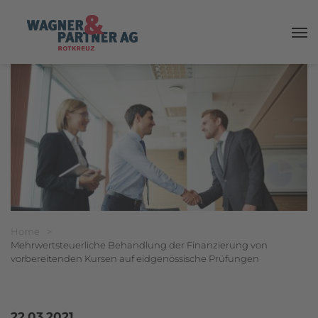
Haup
Breadcrumbnavigation
Sie befinden sich hier:
Home
>
Mehrwertsteuerliche Behandlung der Finanzierung von
vorbereitenden Kursen auf eidgenössische Prüfungen
22.03.2021