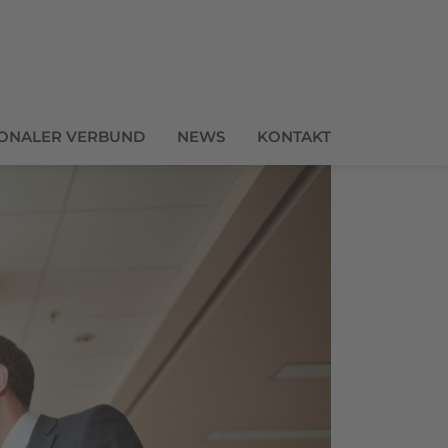
IONALER VERBUND
NEWS
KONTAKT