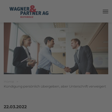
Haup
Breadcrumbnavigation
Sie befinden sich hier:
Home
>
Kündigung persönlich übergeben, aber Unterschrift verweigert
22.03.2022