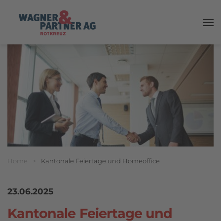
Haup
Breadcrumbnavigation
Sie befinden sich hier:
Home
>
Kantonale Feiertage und Homeoffice
23.06.2025
Kantonale Feiertage und