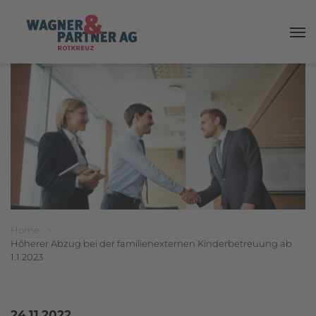
Haup
Breadcrumbnavigation
Sie befinden sich hier:
Home
>
Höherer Abzug bei der familienexternen Kinderbetreuung ab
1.1.2023
24.11.2022