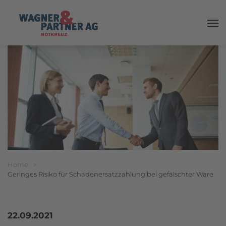
Haup
Breadcrumbnavigation
Sie befinden sich hier:
Home
>
Geringes Risiko für Schadenersatzzahlung bei gefälschter Ware
22.09.2021