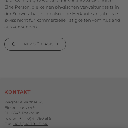
oder wohltätige Zwecke oder Vereinszwecke nutzen.
Eine Person, die keinen physischen Verwaltungssitz in
der Schweiz hat, kann also eine Herkunftsangabe wie
.swiss nicht für kommerzielle Tätigkeiten vom Ausland
aus verwenden.
NEWS ÜBERSICHT
Footerbereich
KONTAKT
Wagner & Partner AG
Birkenstrasse 49
CH-6343 Rotkreuz
Telefon
+41 (0) 41 790 51 51
Fax
+41 (0) 41 790 51 64