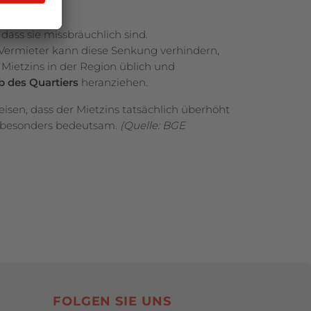
dass sie missbräuchlich sind.
Vermieter kann diese Senkung verhindern,
Mietzins in der Region üblich und
b des Quartiers
heranziehen.
sen, dass der Mietzins tatsächlich überhöht
eil besonders bedeutsam.
(Quelle: BGE
SocialBookmarks
FOLGEN SIE UNS