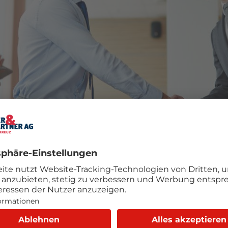
ion
es Anfangsmietzinses