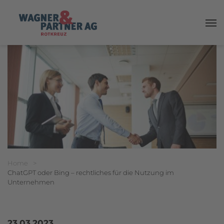
Haup
Breadcrumbnavigation
Sie befinden sich hier:
Home
>
ChatGPT oder Bing – rechtliches für die Nutzung im
Unternehmen
23.03.2023