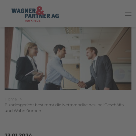
Haup
Breadcrumbnavigation
Sie befinden sich hier:
Home
>
Bundesgericht bestimmt die Nettorendite neu bei Geschäfts-
und Wohnräumen
23.01.2024