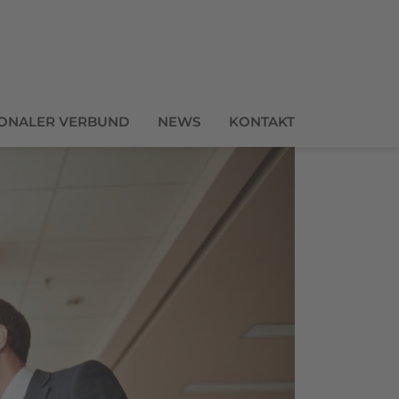
IONALER VERBUND
NEWS
KONTAKT